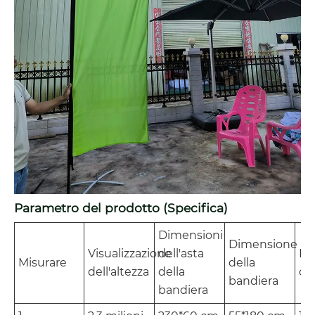
Parametro del prodotto (Specifica)
Dimensioni
Dimensione
Visualizzazione
dell'asta
Lu
Misurare
della
dell'altezza
della
de
bandiera
bandiera