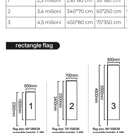
1
2,3 milioni
230*60 cm
55*180 cm
11
2
3,4 milioni
340*70 cm
65*250 cm
90
3
4,5 milioni
450*80 cm
75*350 cm
10