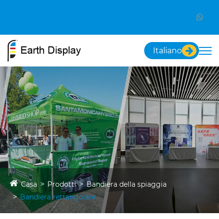
Italiano
Casa
Prodotti
Bandiera della spiaggia
Bandiera rettangolare