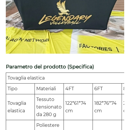
Parametro del prodotto (Specifica)
Tovaglia elastica
Tipo
Materiali
4FT
6FT
8F
Tessuto
Tovaglia
122*61*74
182*76*74
24
tensionato
elastica
cm
cm
c
da 280 g
Poliestere