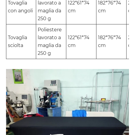
Tovaglia
lavorato a
122*61*74
182*76*74
24
con angoli
maglia da
cm
cm
c
250 g
Poliestere
Tovaglia
lavorato a
122*61*74
182*76*74
24
sciolta
maglia da
cm
cm
c
250 g