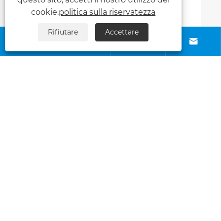
cookie.
politica sulla riservatezza
Rifiutare
Accettare




Contattaci
Chi siamo
Prodotti
SEGUICI
Copyright © 2025 Foshan Dasi Metal Technology