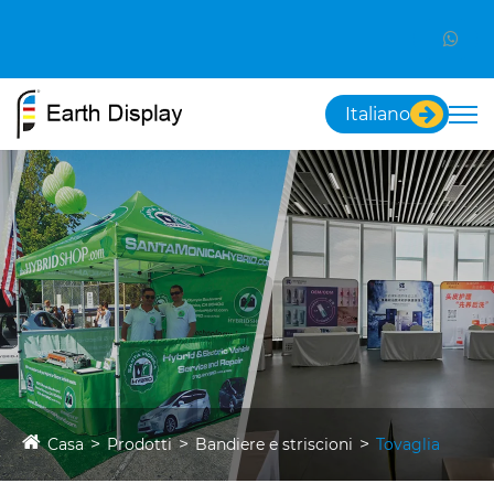
Italiano
Casa
Prodotti
Bandiere e striscioni
Tovaglia